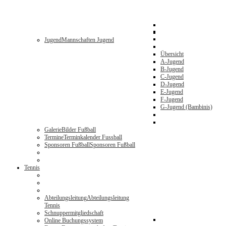
Jugend
Mannschaften Jugend
Übersicht
A-Jugend
B-Jugend
C-Jugend
D-Jugend
E-Jugend
F-Jugend
G-Jugend (Bambinis)
Galerie
Bilder Fußball
Termine
Terminkalender Fussball
Sponsoren Fußball
Sponsoren Fußball
Tennis
Abteilungsleitung
Abteilungsleitung
Tennis
Schnuppermitgliedschaft
Online Buchungssystem