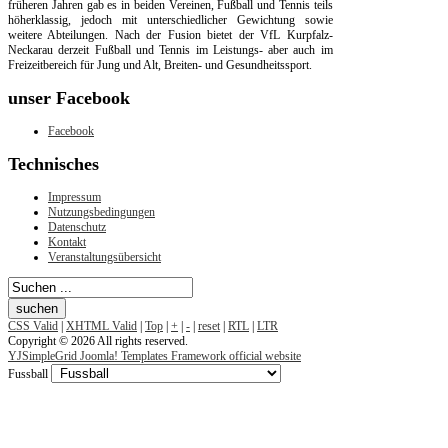
früheren Jahren gab es in beiden Vereinen, Fußball und Tennis teils
höherklassig, jedoch mit unterschiedlicher Gewichtung sowie
weitere Abteilungen. Nach der Fusion bietet der VfL Kurpfalz-
Neckarau derzeit Fußball und Tennis im Leistungs- aber auch im
Freizeitbereich für Jung und Alt, Breiten- und Gesundheitssport.
unser
Facebook
Facebook
Technisches
Impressum
Nutzungsbedingungen
Datenschutz
Kontakt
Veranstaltungsübersicht
CSS Valid
|
XHTML Valid
|
Top
|
+
|
-
|
reset
|
RTL
|
LTR
Copyright © 2026 All rights reserved.
YJSimpleGrid Joomla! Templates Framework official website
Fussball