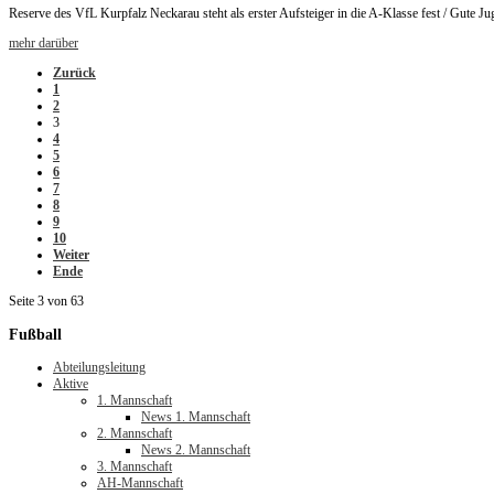
Reserve des VfL Kurpfalz Neckarau steht als erster Aufsteiger in die A-Klasse fest / Gute Jug
mehr darüber
Zurück
1
2
3
4
5
6
7
8
9
10
Weiter
Ende
Seite 3 von 63
Fußball
Abteilungsleitung
Aktive
1. Mannschaft
News 1. Mannschaft
2. Mannschaft
News 2. Mannschaft
3. Mannschaft
AH-Mannschaft