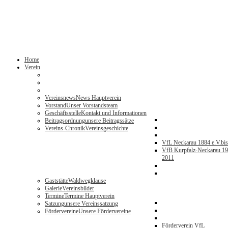
Home
Verein
Vereinsnews
News Hauptverein
Vorstand
Unser Vorstandsteam
Geschäftsstelle
Kontakt und Informationen
Beitragsordnung
unsere Beitragssätze
Vereins-Chronik
Vereinsgeschichte
VfL Neckarau 1884 e.V.
bi
VfB Kurpfalz-Neckarau 19
2011
Gaststätte
Waldwegklause
Galerie
Vereinsbilder
Termine
Termine Hauptverein
Satzung
unsere Vereinssatzung
Fördervereine
Unsere Fördervereine
Förderverein VfL