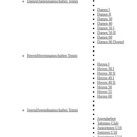
Damen
Damenmannschaften Tennis
Damen I
Damen II
Damen 30
Damen 40
Damen 50 I
Damen 50 II
Damen 60
Damen 60 Doppel
Herren
Herrenmannschaften Tennis
Herren I
Herren 30 I
Herren 30 II
Herren 40 I
Herren 40 II
Herren 50
Herren 55
Herren 60
Jugend
Jugendmannschaften Tennis
Jugendarbeit
Talentino Club
Juniorinnen U16
Junioren U16