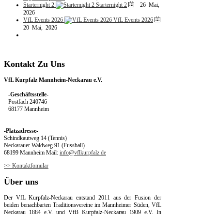
Starternight 2
Starternight 2
26 Mai,
2026
VfL Events 2026
VfL Events 2026
20 Mai, 2026
Kontakt
Zu
Uns
VfL Kurpfalz Mannheim-Neckarau e.V.
-Geschäftsstelle-
Postfach 240746
68177 Mannheim
-Platzadresse-
Schindkautweg 14 (Tennis)
Neckarauer Waldweg 91 (Fussball)
68199 Mannheim Mail:
info@vflkurpfalz.de
>> Kontaktfomular
Über
uns
Der VfL Kurpfalz-Neckarau entstand 2011 aus der Fusion der
beiden benachbarten Traditionsvereine im Mannheimer Süden, VfL
Neckarau 1884 e.V. und VfB Kurpfalz-Neckarau 1909 e.V. In