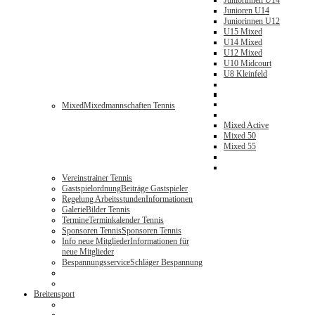
Juniorinnen U14
Junioren U14
Juniorinnen U12
U15 Mixed
U14 Mixed
U12 Mixed
U10 Midcourt
U8 Kleinfeld
Mixed
Mixedmannschaften Tennis
Mixed Active
Mixed 50
Mixed 55
Vereinstrainer Tennis
Gastspielordnung
Beiträge Gastspieler
Regelung Arbeitsstunden
Informationen
Galerie
Bilder Tennis
Termine
Terminkalender Tennis
Sponsoren Tennis
Sponsoren Tennis
Info neue Mitglieder
Informationen für
neue Mitglieder
Bespannungsservice
Schläger Bespannung
Breitensport