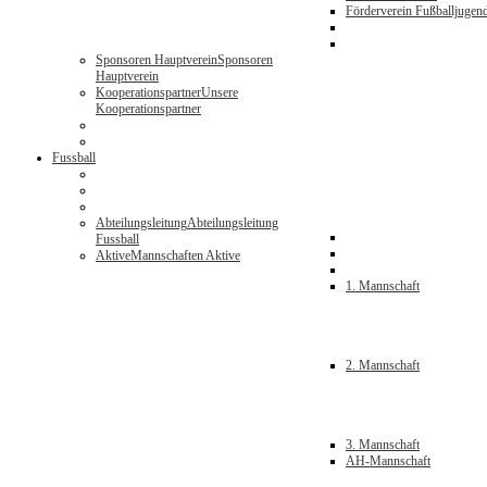
Förderverein Fußballjugen
Sponsoren Hauptverein
Sponsoren
Hauptverein
Kooperationspartner
Unsere
Kooperationspartner
Fussball
Abteilungsleitung
Abteilungsleitung
Fussball
Aktive
Mannschaften Aktive
1. Mannschaft
2. Mannschaft
3. Mannschaft
AH-Mannschaft