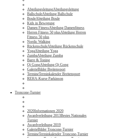
Abteilungsleitung
Abteilungsleitung
Ballschule
Abteilung Ballschule
Boule
Abteilung Boule
Kids in Bewegung
Damen Fitness
Abteilung Damenfitness
Herren Fitness 50 plus
Abteilung Herren
Fitness 50 plus
Nordic Walking
Rückenschule
Abteilung Rückenschule
Yoga
Abteilung Yoga
Zumba
Abteilung Zumba
Barre & Toning
Qi Gong
Abteilung Qi Gong
Galerie
Bilder Breitensport
Termine
Terminkalender Breitensport
REHA-Kurse Parkinson
Troncone-Turnier
2020
Informationen 2020
Awardverleihung 2013
Bestes Nationales
Turnier
Awardverleihung 2019
Galerie
Bilder Troncone-Turnier
Termine
Terminkalender Troncone-Turnier