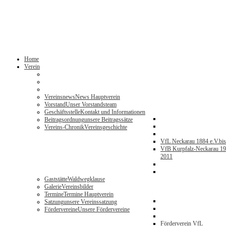
Home
Verein
Vereinsnews
News Hauptverein
Vorstand
Unser Vorstandsteam
Geschäftsstelle
Kontakt und Informationen
Beitragsordnung
unsere Beitragssätze
Vereins-Chronik
Vereinsgeschichte
VfL Neckarau 1884 e.V.
bi
VfB Kurpfalz-Neckarau 19
2011
Gaststätte
Waldwegklause
Galerie
Vereinsbilder
Termine
Termine Hauptverein
Satzung
unsere Vereinssatzung
Fördervereine
Unsere Fördervereine
Förderverein VfL