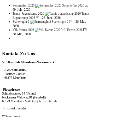
Sommerfest 2026
Sommerfest 2026
09 Juli, 2026
Tennis-Jugendcamp 2026
Tennis-
Jugendcamp 2026
23 Juni, 2026
Starternight 2
Starternight 2
26 Mai,
2026
VfL Events 2026
VfL Events 2026
20 Mai, 2026
Kontakt
Zu
Uns
VfL Kurpfalz Mannheim-Neckarau e.V.
-Geschäftsstelle-
Postfach 240746
68177 Mannheim
-Platzadresse-
Schindkautweg 14 (Tennis)
Neckarauer Waldweg 91 (Fussball)
68199 Mannheim Mail:
info@vflkurpfalz.de
>> Kontaktfomular
Über
uns