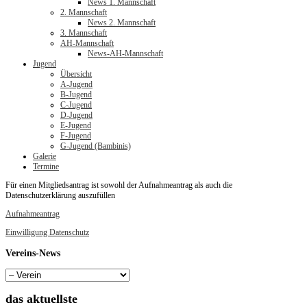
News 1. Mannschaft
2. Mannschaft
News 2. Mannschaft
3. Mannschaft
AH-Mannschaft
News-AH-Mannschaft
Jugend
Übersicht
A-Jugend
B-Jugend
C-Jugend
D-Jugend
E-Jugend
F-Jugend
G-Jugend (Bambinis)
Galerie
Termine
Für einen Mitgliedsantrag ist sowohl der Aufnahmeantrag als auch die
Datenschutzerklärung auszufüllen
Aufnahmeantrag
Einwilligung Datenschutz
Vereins-News
das
aktuellste