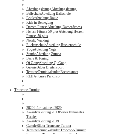
Abteilungsleitung
Abteilungsleitung
Ballschule
Abteilung Ballschule
Boule
Abteilung Boule
Kids in Bewegung
Damen Fitness
Abteilung Damenfitness
Herren Fitness 50 plus
Abteilung Herren
Fitness 50 plus
Nordic Walking
Rückenschule
Abteilung Rückenschule
Yoga
Abteilung Yoga
Zumba
Abteilung Zumba
Barre & Toning
Qi Gong
Abteilung Qi Gong
Galerie
Bilder Breitensport
Termine
Terminkalender Breitensport
REHA-Kurse Parkinson
Troncone-Turnier
2020
Informationen 2020
Awardverleihung 2013
Bestes Nationales
Turnier
Awardverleihung 2019
Galerie
Bilder Troncone-Turnier
Termine
Terminkalender Troncone-Turnier