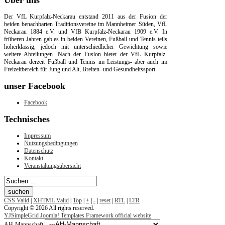
Der VfL Kurpfalz-Neckarau entstand 2011 aus der Fusion der
beiden benachbarten Traditionsvereine im Mannheimer Süden, VfL
Neckarau 1884 e.V. und VfB Kurpfalz-Neckarau 1909 e.V. In
früheren Jahren gab es in beiden Vereinen, Fußball und Tennis teils
höherklassig, jedoch mit unterschiedlicher Gewichtung sowie
weitere Abteilungen. Nach der Fusion bietet der VfL Kurpfalz-
Neckarau derzeit Fußball und Tennis im Leistungs- aber auch im
Freizeitbereich für Jung und Alt, Breiten- und Gesundheitssport.
unser
Facebook
Facebook
Technisches
Impressum
Nutzungsbedingungen
Datenschutz
Kontakt
Veranstaltungsübersicht
CSS Valid
|
XHTML Valid
|
Top
|
+
|
-
|
reset
|
RTL
|
LTR
Copyright © 2026 All rights reserved.
YJSimpleGrid Joomla! Templates Framework official website
AH-Mannschaft