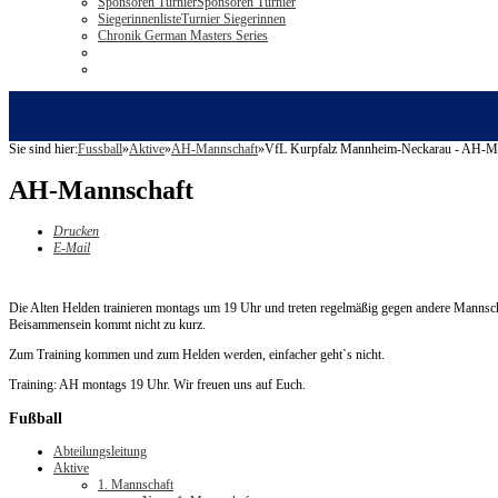
Sponsoren Turnier
Sponsoren Turnier
Siegerinnenliste
Turnier Siegerinnen
Chronik German Masters Series
Sie sind hier:
Fussball
»
Aktive
»
AH-Mannschaft
»
VfL Kurpfalz Mannheim-Neckarau - AH-M
AH-Mannschaft
Drucken
E-Mail
Die Alten Helden trainieren montags um 19 Uhr und treten regelmäßig gegen andere Mannsch
Beisammensein kommt nicht zu kurz.
Zum Training kommen und zum Helden werden, einfacher geht`s nicht.
Training: AH montags 19 Uhr. Wir freuen uns auf Euch.
Fußball
Abteilungsleitung
Aktive
1. Mannschaft