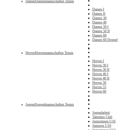
Damen
Damenmannschaften Tennis
Damen I
Damen II
Damen 30
Damen 40
Damen 50 I
Damen 50 II
Damen 60
Damen 60 Doppel
Herren
Herrenmannschaften Tennis
Herren I
Herren 30 I
Herren 30 II
Herren 40 I
Herren 40 II
Herren 50
Herren 55
Herren 60
Jugend
Jugendmannschaften Tennis
Jugendarbeit
Talentino Club
Juniorinnen U16
Junioren U16