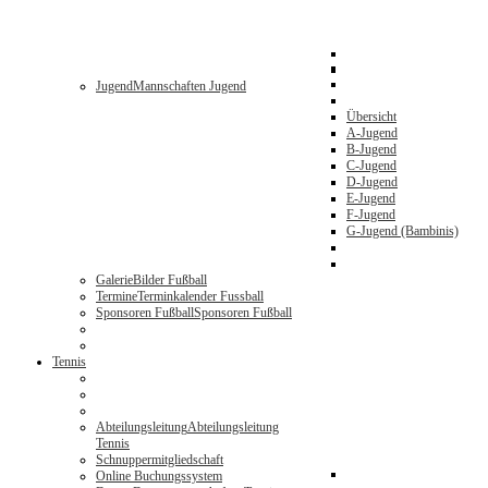
Jugend
Mannschaften Jugend
Übersicht
A-Jugend
B-Jugend
C-Jugend
D-Jugend
E-Jugend
F-Jugend
G-Jugend (Bambinis)
Galerie
Bilder Fußball
Termine
Terminkalender Fussball
Sponsoren Fußball
Sponsoren Fußball
Tennis
Abteilungsleitung
Abteilungsleitung
Tennis
Schnuppermitgliedschaft
Online Buchungssystem