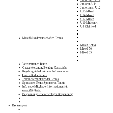
Juniorinnen U14
Junioren U14
Juniorinnen U12
U15 Mixed
U14 Mixed
U12 Mixed
U10 Midcourt
U8 Kleinfeld
Mixed
Mixedmannschaften Tennis
Mixed Active
Mixed 50
Mixed 55
Vereinstrainer Tennis
Gastspielordnung
Beiträge Gastspieler
Regelung Arbeitsstunden
Informationen
Galerie
Bilder Tennis
Termine
Terminkalender Tennis
Sponsoren Tennis
Sponsoren Tennis
Info neue Mitglieder
Informationen für
neue Mitglieder
Bespannungsservice
Schläger Bespannung
Breitensport