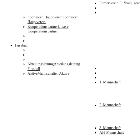
Förderverein Fußballjugen
Sponsoren Hauptverein
Sponsoren
Hauptverein
Kooperationspartner
Unsere
Kooperationspartner
Fussball
Abteilungsleitung
Abteilungsleitung
Fussball
Aktive
Mannschaften Aktive
1. Mannschaft
2. Mannschaft
3. Mannschaft
AH-Mannschaft