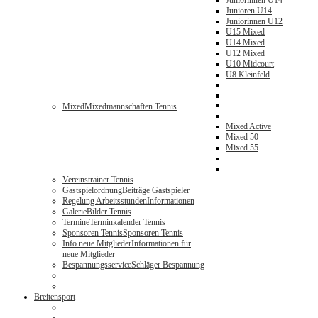
Juniorinnen U14
Junioren U14
Juniorinnen U12
U15 Mixed
U14 Mixed
U12 Mixed
U10 Midcourt
U8 Kleinfeld
Mixed
Mixedmannschaften Tennis
Mixed Active
Mixed 50
Mixed 55
Vereinstrainer Tennis
Gastspielordnung
Beiträge Gastspieler
Regelung Arbeitsstunden
Informationen
Galerie
Bilder Tennis
Termine
Terminkalender Tennis
Sponsoren Tennis
Sponsoren Tennis
Info neue Mitglieder
Informationen für
neue Mitglieder
Bespannungsservice
Schläger Bespannung
Breitensport