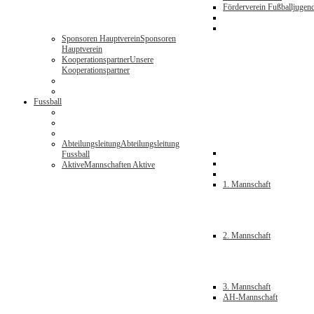
Förderverein Fußballjugen
Sponsoren Hauptverein
Sponsoren
Hauptverein
Kooperationspartner
Unsere
Kooperationspartner
Fussball
Abteilungsleitung
Abteilungsleitung
Fussball
Aktive
Mannschaften Aktive
1. Mannschaft
2. Mannschaft
3. Mannschaft
AH-Mannschaft