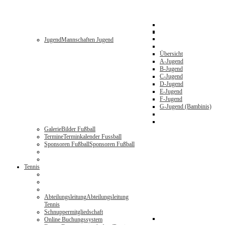
Jugend
Mannschaften Jugend
Übersicht
A-Jugend
B-Jugend
C-Jugend
D-Jugend
E-Jugend
F-Jugend
G-Jugend (Bambinis)
Galerie
Bilder Fußball
Termine
Terminkalender Fussball
Sponsoren Fußball
Sponsoren Fußball
Tennis
Abteilungsleitung
Abteilungsleitung
Tennis
Schnuppermitgliedschaft
Online Buchungssystem