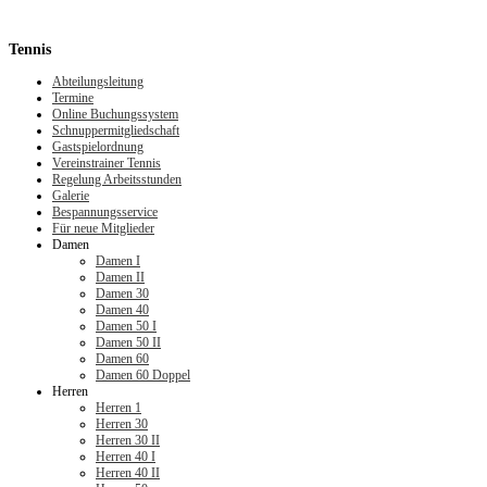
Tennis
Abteilungsleitung
Termine
Online Buchungssystem
Schnuppermitgliedschaft
Gastspielordnung
Vereinstrainer Tennis
Regelung Arbeitsstunden
Galerie
Bespannungsservice
Für neue Mitglieder
Damen
Damen I
Damen II
Damen 30
Damen 40
Damen 50 I
Damen 50 II
Damen 60
Damen 60 Doppel
Herren
Herren 1
Herren 30
Herren 30 II
Herren 40 I
Herren 40 II