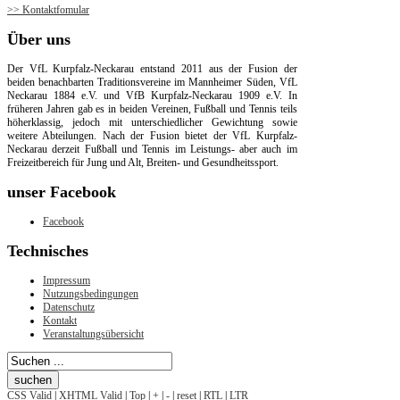
>> Kontaktfomular
Über
uns
Der VfL Kurpfalz-Neckarau entstand 2011 aus der Fusion der
beiden benachbarten Traditionsvereine im Mannheimer Süden, VfL
Neckarau 1884 e.V. und VfB Kurpfalz-Neckarau 1909 e.V. In
früheren Jahren gab es in beiden Vereinen, Fußball und Tennis teils
höherklassig, jedoch mit unterschiedlicher Gewichtung sowie
weitere Abteilungen. Nach der Fusion bietet der VfL Kurpfalz-
Neckarau derzeit Fußball und Tennis im Leistungs- aber auch im
Freizeitbereich für Jung und Alt, Breiten- und Gesundheitssport.
unser
Facebook
Facebook
Technisches
Impressum
Nutzungsbedingungen
Datenschutz
Kontakt
Veranstaltungsübersicht
CSS Valid
|
XHTML Valid
|
Top
|
+
|
-
|
reset
|
RTL
|
LTR