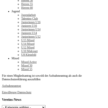
Herren 50
Herren 55
Herren 60
Jugend
Jugendarbeit
Talentino Club
Juniorinnen U16
Junioren U16
Juniorinnen U14
Junioren U14
Juniorinnen U12
U15 Mixed
U14 Mixed
U12 Mixed
U10 Midcourt
U8 Kleinfeld
Mixed
Mixed Active
Mixed 50
Mixed 55
Für einen Mitgliedsantrag ist sowohl der Aufnahmeantrag als auch die
Datenschutzerklärung auszufüllen
Aufnahmeantrag
Einwilligung Datenschutz
Vereins-News