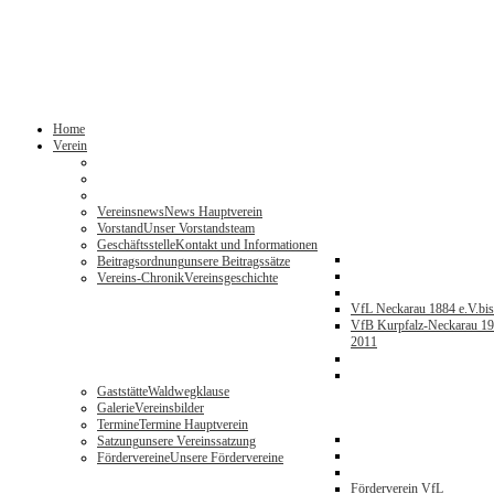
Home
Verein
Vereinsnews
News Hauptverein
Vorstand
Unser Vorstandsteam
Geschäftsstelle
Kontakt und Informationen
Beitragsordnung
unsere Beitragssätze
Vereins-Chronik
Vereinsgeschichte
VfL Neckarau 1884 e.V.
bi
VfB Kurpfalz-Neckarau 19
2011
Gaststätte
Waldwegklause
Galerie
Vereinsbilder
Termine
Termine Hauptverein
Satzung
unsere Vereinssatzung
Fördervereine
Unsere Fördervereine
Förderverein VfL