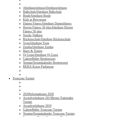
Abteilungsleitung
Abteilungsleitung
Ballschule
Abteilung Ballschule
Boule
Abteilung Boule
Kids in Bewegung
Damen Fitness
Abteilung Damenfitness
Herren Fitness 50 plus
Abteilung Herren
Fitness 50 plus
Nordic Walking
Rückenschule
Abteilung Rückenschule
Yoga
Abteilung Yoga
Zumba
Abteilung Zumba
Barre & Toning
Qi Gong
Abteilung Qi Gong
Galerie
Bilder Breitensport
Termine
Terminkalender Breitensport
REHA-Kurse Parkinson
Troncone-Turnier
2020
Informationen 2020
Awardverleihung 2013
Bestes Nationales
Turnier
Awardverleihung 2019
Galerie
Bilder Troncone-Turnier
Termine
Terminkalender Troncone-Turnier