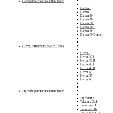
Damen
Damenmannschaften Tennis
Damen I
Damen II
Damen 30
Damen 40
Damen 50 I
Damen 50 II
Damen 60
Damen 60 Doppel
Herren
Herrenmannschaften Tennis
Herren I
Herren 30 I
Herren 30 II
Herren 40 I
Herren 40 II
Herren 50
Herren 55
Herren 60
Jugend
Jugendmannschaften Tennis
Jugendarbeit
Talentino Club
Juniorinnen U16
Junioren U16