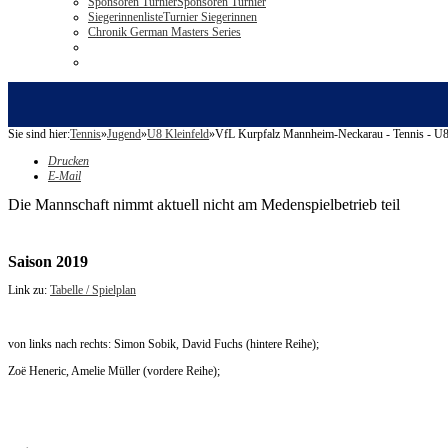
Sponsoren Turnier
Sponsoren Turnier
Siegerinnenliste
Turnier Siegerinnen
Chronik German Masters Series
Sie sind hier:
Tennis
»
Jugend
»
U8 Kleinfeld
»
VfL Kurpfalz Mannheim-Neckarau - Tennis - U8
Drucken
E-Mail
Die Mannschaft nimmt aktuell nicht am Medenspielbetrieb teil
Saison 2019
Link zu:
Tabelle / Spielplan
von links nach rechts: Simon Sobik, David Fuchs (hintere Reihe);
Zoë Heneric, Amelie Müller (vordere Reihe);