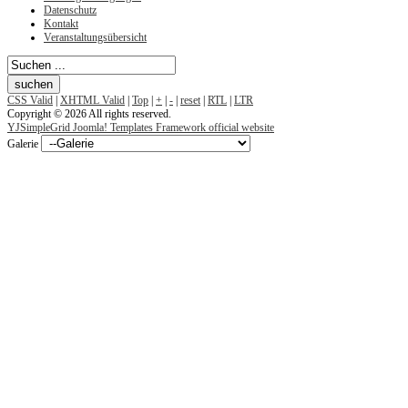
Datenschutz
Kontakt
Veranstaltungsübersicht
CSS Valid
|
XHTML Valid
|
Top
|
+
|
-
|
reset
|
RTL
|
LTR
Copyright © 2026 All rights reserved.
YJSimpleGrid Joomla! Templates Framework official website
Galerie