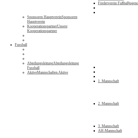
Förderverein Fußballjugen
Sponsoren Hauptverein
Sponsoren
Hauptverein
Kooperationspartner
Unsere
Kooperationspartner
Fussball
Abteilungsleitung
Abteilungsleitung
Fussball
Aktive
Mannschaften Aktive
1. Mannschaft
2. Mannschaft
3. Mannschaft
AH-Mannschaft