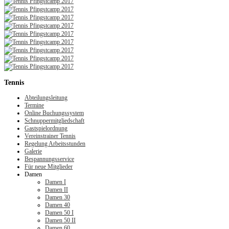
Tennis
Abteilungsleitung
Termine
Online Buchungssystem
Schnuppermitgliedschaft
Gastspielordnung
Vereinstrainer Tennis
Regelung Arbeitsstunden
Galerie
Bespannungsservice
Für neue Mitglieder
Damen
Damen I
Damen II
Damen 30
Damen 40
Damen 50 I
Damen 50 II
Damen 60