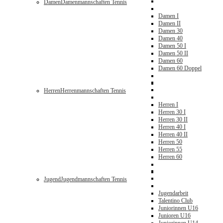
Damen
Damenmannschaften Tennis
Damen I
Damen II
Damen 30
Damen 40
Damen 50 I
Damen 50 II
Damen 60
Damen 60 Doppel
Herren
Herrenmannschaften Tennis
Herren I
Herren 30 I
Herren 30 II
Herren 40 I
Herren 40 II
Herren 50
Herren 55
Herren 60
Jugend
Jugendmannschaften Tennis
Jugendarbeit
Talentino Club
Juniorinnen U16
Junioren U16