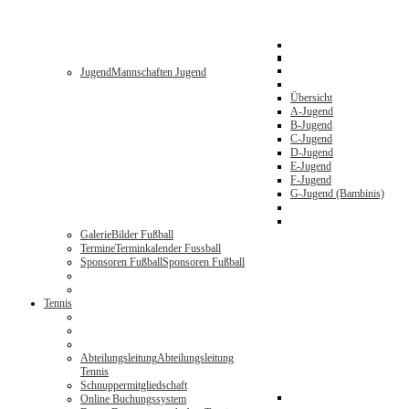
Jugend
Mannschaften Jugend
Übersicht
A-Jugend
B-Jugend
C-Jugend
D-Jugend
E-Jugend
F-Jugend
G-Jugend (Bambinis)
Galerie
Bilder Fußball
Termine
Terminkalender Fussball
Sponsoren Fußball
Sponsoren Fußball
Tennis
Abteilungsleitung
Abteilungsleitung
Tennis
Schnuppermitgliedschaft
Online Buchungssystem