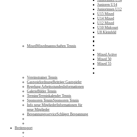
Juniorinnen U14
Junioren U14
Juniorinnen U12
U15 Mixed
U14 Mixed
U12 Mixed
U10 Midcourt
U8 Kleinfeld
Mixed
Mixedmannschaften Tennis
Mixed Active
Mixed 50
Mixed 55
Vereinstrainer Tennis
Gastspielordnung
Beiträge Gastspieler
Regelung Arbeitsstunden
Informationen
Galerie
Bilder Tennis
Termine
Terminkalender Tennis
Sponsoren Tennis
Sponsoren Tennis
Info neue Mitglieder
Informationen für
neue Mitglieder
Bespannungsservice
Schläger Bespannung
Breitensport