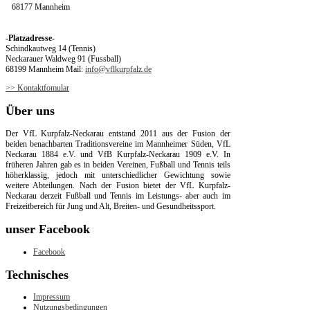
68177 Mannheim
-Platzadresse-
Schindkautweg 14 (Tennis)
Neckarauer Waldweg 91 (Fussball)
68199 Mannheim Mail:
info@vflkurpfalz.de
>> Kontaktfomular
Über
uns
Der VfL Kurpfalz-Neckarau entstand 2011 aus der Fusion der
beiden benachbarten Traditionsvereine im Mannheimer Süden, VfL
Neckarau 1884 e.V. und VfB Kurpfalz-Neckarau 1909 e.V. In
früheren Jahren gab es in beiden Vereinen, Fußball und Tennis teils
höherklassig, jedoch mit unterschiedlicher Gewichtung sowie
weitere Abteilungen. Nach der Fusion bietet der VfL Kurpfalz-
Neckarau derzeit Fußball und Tennis im Leistungs- aber auch im
Freizeitbereich für Jung und Alt, Breiten- und Gesundheitssport.
unser
Facebook
Facebook
Technisches
Impressum
Nutzungsbedingungen