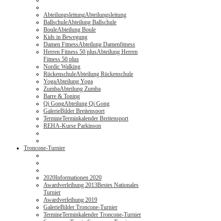
Abteilungsleitung
Abteilungsleitung
Ballschule
Abteilung Ballschule
Boule
Abteilung Boule
Kids in Bewegung
Damen Fitness
Abteilung Damenfitness
Herren Fitness 50 plus
Abteilung Herren
Fitness 50 plus
Nordic Walking
Rückenschule
Abteilung Rückenschule
Yoga
Abteilung Yoga
Zumba
Abteilung Zumba
Barre & Toning
Qi Gong
Abteilung Qi Gong
Galerie
Bilder Breitensport
Termine
Terminkalender Breitensport
REHA-Kurse Parkinson
Troncone-Turnier
2020
Informationen 2020
Awardverleihung 2013
Bestes Nationales
Turnier
Awardverleihung 2019
Galerie
Bilder Troncone-Turnier
Termine
Terminkalender Troncone-Turnier