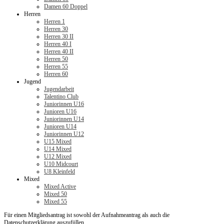
Damen 60 Doppel
Herren
Herren 1
Herren 30
Herren 30 II
Herren 40 I
Herren 40 II
Herren 50
Herren 55
Herren 60
Jugend
Jugendarbeit
Talentino Club
Juniorinnen U16
Junioren U16
Juniorinnen U14
Junioren U14
Juniorinnen U12
U15 Mixed
U14 Mixed
U12 Mixed
U10 Midcourt
U8 Kleinfeld
Mixed
Mixed Active
Mixed 50
Mixed 55
Für einen Mitgliedsantrag ist sowohl der Aufnahmeantrag als auch die
Datenschutzerklärung auszufüllen