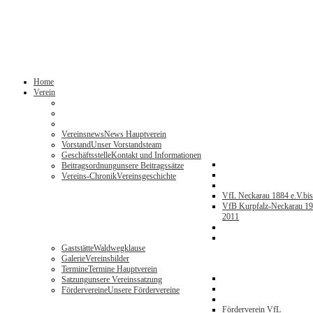
Home
Verein
Vereinsnews
News Hauptverein
Vorstand
Unser Vorstandsteam
Geschäftsstelle
Kontakt und Informationen
Beitragsordnung
unsere Beitragssätze
Vereins-Chronik
Vereinsgeschichte
VfL Neckarau 1884 e.V.
bi
VfB Kurpfalz-Neckarau 19
2011
Gaststätte
Waldwegklause
Galerie
Vereinsbilder
Termine
Termine Hauptverein
Satzung
unsere Vereinssatzung
Fördervereine
Unsere Fördervereine
Förderverein VfL