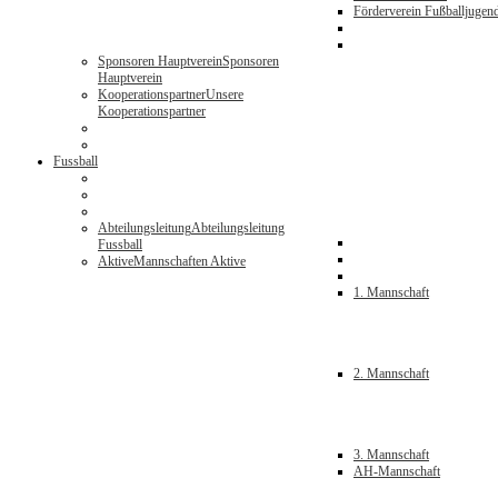
Förderverein Fußballjugen
Sponsoren Hauptverein
Sponsoren
Hauptverein
Kooperationspartner
Unsere
Kooperationspartner
Fussball
Abteilungsleitung
Abteilungsleitung
Fussball
Aktive
Mannschaften Aktive
1. Mannschaft
2. Mannschaft
3. Mannschaft
AH-Mannschaft