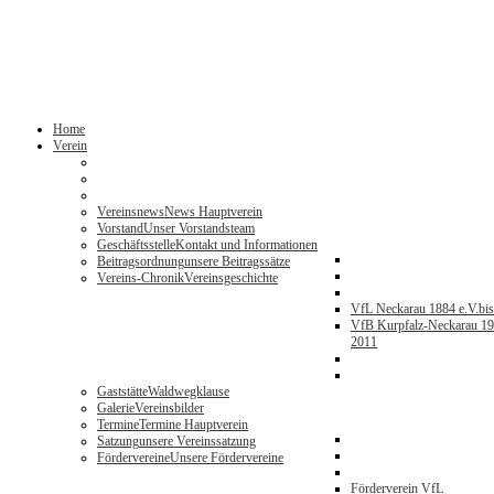
Home
Verein
Vereinsnews
News Hauptverein
Vorstand
Unser Vorstandsteam
Geschäftsstelle
Kontakt und Informationen
Beitragsordnung
unsere Beitragssätze
Vereins-Chronik
Vereinsgeschichte
VfL Neckarau 1884 e.V.
bi
VfB Kurpfalz-Neckarau 19
2011
Gaststätte
Waldwegklause
Galerie
Vereinsbilder
Termine
Termine Hauptverein
Satzung
unsere Vereinssatzung
Fördervereine
Unsere Fördervereine
Förderverein VfL