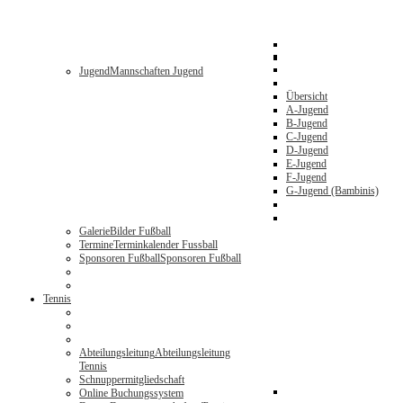
Jugend
Mannschaften Jugend
Übersicht
A-Jugend
B-Jugend
C-Jugend
D-Jugend
E-Jugend
F-Jugend
G-Jugend (Bambinis)
Galerie
Bilder Fußball
Termine
Terminkalender Fussball
Sponsoren Fußball
Sponsoren Fußball
Tennis
Abteilungsleitung
Abteilungsleitung
Tennis
Schnuppermitgliedschaft
Online Buchungssystem