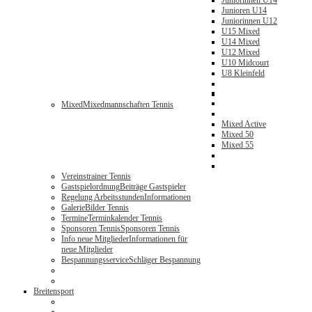
Juniorinnen U14
Junioren U14
Juniorinnen U12
U15 Mixed
U14 Mixed
U12 Mixed
U10 Midcourt
U8 Kleinfeld
Mixed
Mixedmannschaften Tennis
Mixed Active
Mixed 50
Mixed 55
Vereinstrainer Tennis
Gastspielordnung
Beiträge Gastspieler
Regelung Arbeitsstunden
Informationen
Galerie
Bilder Tennis
Termine
Terminkalender Tennis
Sponsoren Tennis
Sponsoren Tennis
Info neue Mitglieder
Informationen für
neue Mitglieder
Bespannungsservice
Schläger Bespannung
Breitensport