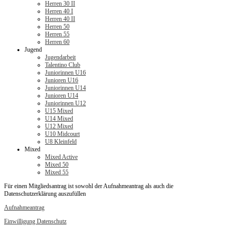
Herren 30 II
Herren 40 I
Herren 40 II
Herren 50
Herren 55
Herren 60
Jugend
Jugendarbeit
Talentino Club
Juniorinnen U16
Junioren U16
Juniorinnen U14
Junioren U14
Juniorinnen U12
U15 Mixed
U14 Mixed
U12 Mixed
U10 Midcourt
U8 Kleinfeld
Mixed
Mixed Active
Mixed 50
Mixed 55
Für einen Mitgliedsantrag ist sowohl der Aufnahmeantrag als auch die
Datenschutzerklärung auszufüllen
Aufnahmeantrag
Einwilligung Datenschutz