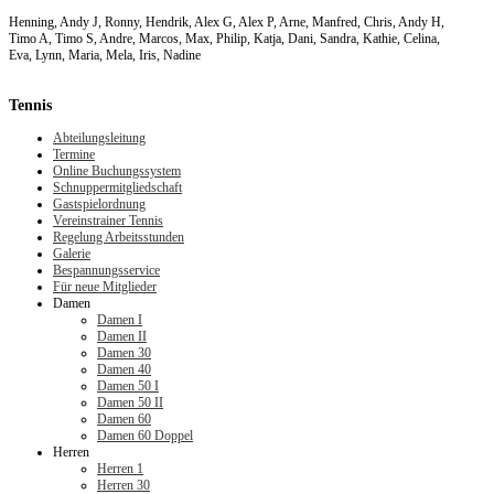
Henning, Andy J, Ronny, Hendrik, Alex G, Alex P, Arne, Manfred, Chris, Andy H,
Timo A, Timo S, Andre, Marcos, Max, Philip, Katja, Dani, Sandra, Kathie, Celina,
Eva, Lynn, Maria, Mela, Iris, Nadine
Tennis
Abteilungsleitung
Termine
Online Buchungssystem
Schnuppermitgliedschaft
Gastspielordnung
Vereinstrainer Tennis
Regelung Arbeitsstunden
Galerie
Bespannungsservice
Für neue Mitglieder
Damen
Damen I
Damen II
Damen 30
Damen 40
Damen 50 I
Damen 50 II
Damen 60
Damen 60 Doppel
Herren
Herren 1
Herren 30