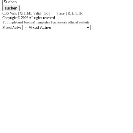
CSS Valid
|
XHTML Valid
|
Top
|
+
|
-
|
reset
|
RTL
|
LTR
Copyright © 2026 All rights reserved.
YJSimpleGrid Joomla! Templates Framework official website
Mixed Active