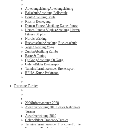
Abteilungsleitung
Abteilungsleitung
Ballschule
Abteilung Ballschule
Boule
Abteilung Boule
Kids in Bewegung
Damen Fitness
Abteilung Damenfitness
Herren Fitness 50 plus
Abteilung Herren
Fitness 50 plus
Nordic Walking
Rückenschule
Abteilung Rückenschule
Yoga
Abteilung Yoga
Zumba
Abteilung Zumba
Barre & Toning
Qi Gong
Abteilung Qi Gong
Galerie
Bilder Breitensport
Termine
Terminkalender Breitensport
REHA-Kurse Parkinson
Troncone-Turnier
2020
Informationen 2020
Awardverleihung 2013
Bestes Nationales
Turnier
Awardverleihung 2019
Galerie
Bilder Troncone-Turnier
Termine
Terminkalender Troncone-Turnier