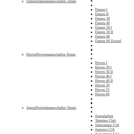
Damen
Damenmannschaften Tennis
Damen I
Damen II
Damen 30
Damen 40
Damen 50 I
Damen 50 II
Damen 60
Damen 60 Doppel
Herren
Herrenmannschaften Tennis
Herren I
Herren 30 I
Herren 30 II
Herren 40 I
Herren 40 II
Herren 50
Herren 55
Herren 60
Jugend
Jugendmannschaften Tennis
Jugendarbeit
Talentino Club
Juniorinnen U16
Junioren U16