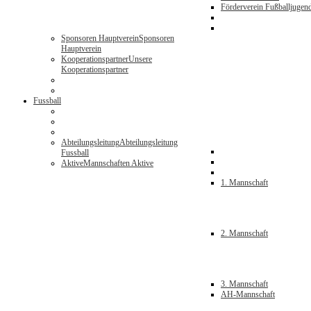
Förderverein Fußballjugen
Sponsoren Hauptverein
Sponsoren
Hauptverein
Kooperationspartner
Unsere
Kooperationspartner
Fussball
Abteilungsleitung
Abteilungsleitung
Fussball
Aktive
Mannschaften Aktive
1. Mannschaft
2. Mannschaft
3. Mannschaft
AH-Mannschaft