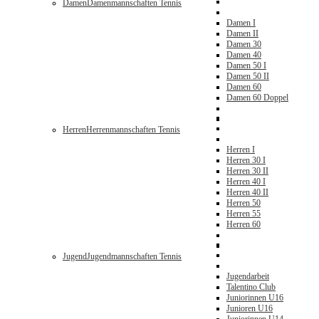
Damen
Damenmannschaften Tennis
Damen I
Damen II
Damen 30
Damen 40
Damen 50 I
Damen 50 II
Damen 60
Damen 60 Doppel
Herren
Herrenmannschaften Tennis
Herren I
Herren 30 I
Herren 30 II
Herren 40 I
Herren 40 II
Herren 50
Herren 55
Herren 60
Jugend
Jugendmannschaften Tennis
Jugendarbeit
Talentino Club
Juniorinnen U16
Junioren U16