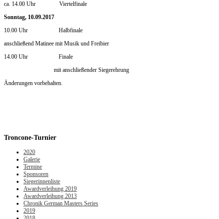
ca. 14.00 Uhr Viertelfinale
Sonntag, 10.09.2017
10.00 Uhr Halbfinale
anschließend Matinee mit Musik und Freibier
14.00 Uhr Finale
mit anschließender Siegerehrung
Änderungen vorbehalten.
Troncone-Turnier
2020
Galerie
Termine
Sponsoren
Siegerinnenliste
Awardverleihung 2019
Awardverleihung 2013
Chronik German Masters Series
2019
2018