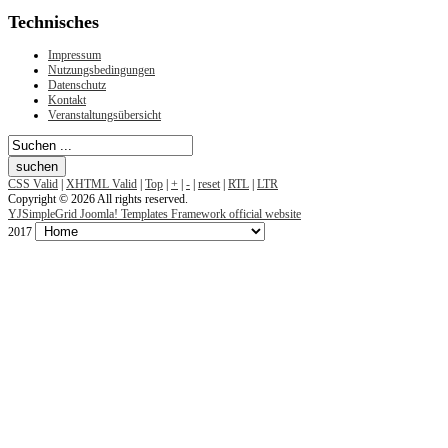
Technisches
Impressum
Nutzungsbedingungen
Datenschutz
Kontakt
Veranstaltungsübersicht
CSS Valid
|
XHTML Valid
|
Top
|
+
|
-
|
reset
|
RTL
|
LTR
Copyright © 2026 All rights reserved.
YJSimpleGrid Joomla! Templates Framework official website
2017