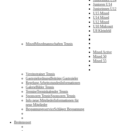
Juniorinnen U14
Junioren U14
Juniorinnen U12
U15 Mixed
U14 Mixed
U12 Mixed
U10 Midcourt
U8 Kleinfeld
Mixed
Mixedmannschaften Tennis
Mixed Active
Mixed 50
Mixed 55
Vereinstrainer Tennis
Gastspielordnung
Beiträge Gastspieler
Regelung Arbeitsstunden
Informationen
Galerie
Bilder Tennis
Termine
Terminkalender Tennis
Sponsoren Tennis
Sponsoren Tennis
Info neue Mitglieder
Informationen für
neue Mitglieder
Bespannungsservice
Schläger Bespannung
Breitensport