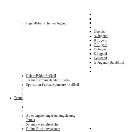
Jugend
Mannschaften Jugend
Übersicht
A-Jugend
B-Jugend
C-Jugend
D-Jugend
E-Jugend
F-Jugend
G-Jugend (Bambinis)
Galerie
Bilder Fußball
Termine
Terminkalender Fussball
Sponsoren Fußball
Sponsoren Fußball
Tennis
Abteilungsleitung
Abteilungsleitung
Tennis
Schnuppermitgliedschaft
Online Buchungssystem