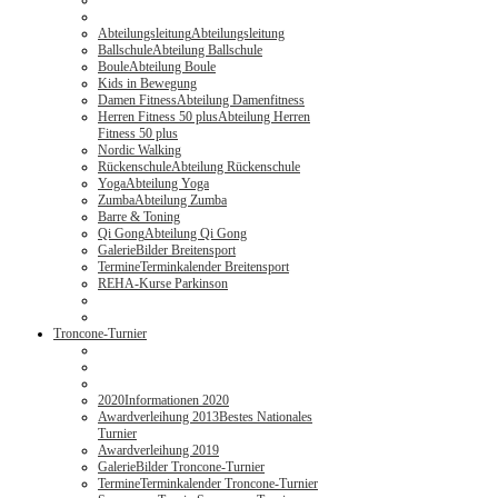
Abteilungsleitung
Abteilungsleitung
Ballschule
Abteilung Ballschule
Boule
Abteilung Boule
Kids in Bewegung
Damen Fitness
Abteilung Damenfitness
Herren Fitness 50 plus
Abteilung Herren
Fitness 50 plus
Nordic Walking
Rückenschule
Abteilung Rückenschule
Yoga
Abteilung Yoga
Zumba
Abteilung Zumba
Barre & Toning
Qi Gong
Abteilung Qi Gong
Galerie
Bilder Breitensport
Termine
Terminkalender Breitensport
REHA-Kurse Parkinson
Troncone-Turnier
2020
Informationen 2020
Awardverleihung 2013
Bestes Nationales
Turnier
Awardverleihung 2019
Galerie
Bilder Troncone-Turnier
Termine
Terminkalender Troncone-Turnier