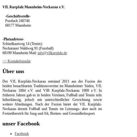
VfL Kurpfalz Mannheim-Neckarau e.V.
-Geschäftsstelle-
Postfach 240746
68177 Mannheim
-Platzadresse-
Schindkautweg 14 (Tennis)
Neckarauer Waldweg 91 (Fussball)
68199 Mannheim Mail:
info@vflkurpfalz.de
>> Kontaktfomular
Über
uns
Der VfL Kurpfalz-Neckarau entstand 2011 aus der Fusion der
beiden benachbarten Traditionsvereine im Mannheimer Süden, VfL
Neckarau 1884 e.V. und VfB Kurpfalz-Neckarau 1909 e.V. In
früheren Jahren gab es in beiden Vereinen, Fußball und Tennis teils
höherklassig, jedoch mit unterschiedlicher Gewichtung sowie
weitere Abteilungen. Nach der Fusion bietet der VfL Kurpfalz-
Neckarau derzeit Fußball und Tennis im Leistungs- aber auch im
Freizeitbereich für Jung und Alt, Breiten- und Gesundheitssport.
unser
Facebook
Facebook