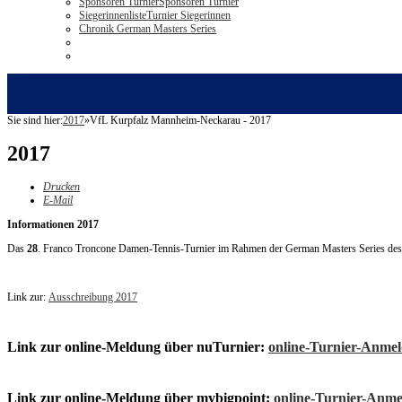
Sponsoren Turnier
Sponsoren Turnier
Siegerinnenliste
Turnier Siegerinnen
Chronik German Masters Series
Sie sind hier:
2017
»
VfL Kurpfalz Mannheim-Neckarau - 2017
2017
Drucken
E-Mail
Informationen 2017
Das
28
. Franco Troncone Damen-Tennis-Turnier im Rahmen der German Masters Series de
Link zur:
Ausschreibung 2017
Link zur online-Meldung über nuTurnier:
online-Turnier-Anme
Link zur online-Meldung über mybigpoint:
online-Turnier-Anm