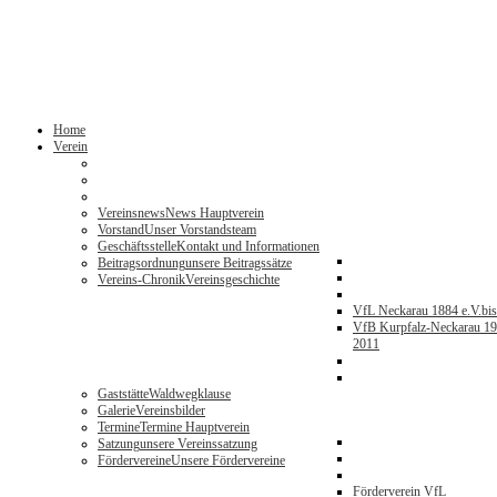
Home
Verein
Vereinsnews
News Hauptverein
Vorstand
Unser Vorstandsteam
Geschäftsstelle
Kontakt und Informationen
Beitragsordnung
unsere Beitragssätze
Vereins-Chronik
Vereinsgeschichte
VfL Neckarau 1884 e.V.
bi
VfB Kurpfalz-Neckarau 19
2011
Gaststätte
Waldwegklause
Galerie
Vereinsbilder
Termine
Termine Hauptverein
Satzung
unsere Vereinssatzung
Fördervereine
Unsere Fördervereine
Förderverein VfL