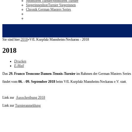
Sponsoren Turnier
Sponsoren Turnier
Siegerinnenliste
Turnier Siegerinnen
Chronik German Masters Series
Sie sind hier:
2018
»
VfL Kurpfalz Mannheim-Neckarau - 2018
2018
Drucken
E-Mail
Das
29. Franco Troncone Damen-Tennis-Turnier
im Rahmen der German Masters Series
findet vom
06. - 09. September 2018
beim VfL Kurpfalz Mannheim-Neckarau e.V. statt.
Link zur
Ausschreibung 2018
Link zur
Turnieranmeldung