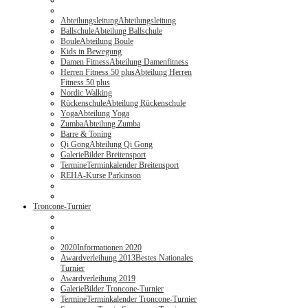
Abteilungsleitung
Abteilungsleitung
Ballschule
Abteilung Ballschule
Boule
Abteilung Boule
Kids in Bewegung
Damen Fitness
Abteilung Damenfitness
Herren Fitness 50 plus
Abteilung Herren
Fitness 50 plus
Nordic Walking
Rückenschule
Abteilung Rückenschule
Yoga
Abteilung Yoga
Zumba
Abteilung Zumba
Barre & Toning
Qi Gong
Abteilung Qi Gong
Galerie
Bilder Breitensport
Termine
Terminkalender Breitensport
REHA-Kurse Parkinson
Troncone-Turnier
2020
Informationen 2020
Awardverleihung 2013
Bestes Nationales
Turnier
Awardverleihung 2019
Galerie
Bilder Troncone-Turnier
Termine
Terminkalender Troncone-Turnier