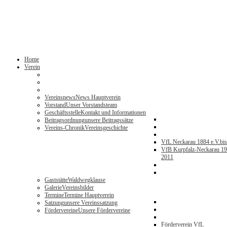
Home
Verein
Vereinsnews
News Hauptverein
Vorstand
Unser Vorstandsteam
Geschäftsstelle
Kontakt und Informationen
Beitragsordnung
unsere Beitragssätze
Vereins-Chronik
Vereinsgeschichte
VfL Neckarau 1884 e.V.
bi
VfB Kurpfalz-Neckarau 19
2011
Gaststätte
Waldwegklause
Galerie
Vereinsbilder
Termine
Termine Hauptverein
Satzung
unsere Vereinssatzung
Fördervereine
Unsere Fördervereine
Förderverein VfL