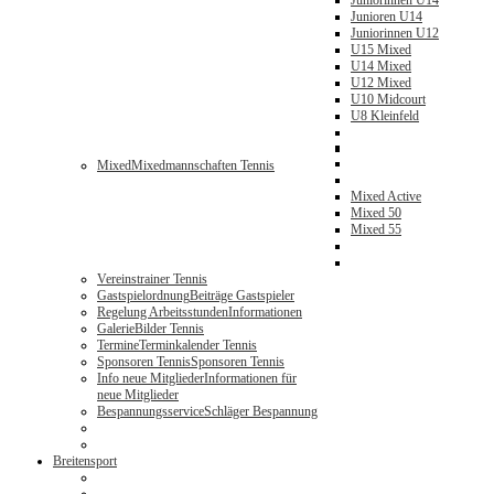
Juniorinnen U14
Junioren U14
Juniorinnen U12
U15 Mixed
U14 Mixed
U12 Mixed
U10 Midcourt
U8 Kleinfeld
Mixed
Mixedmannschaften Tennis
Mixed Active
Mixed 50
Mixed 55
Vereinstrainer Tennis
Gastspielordnung
Beiträge Gastspieler
Regelung Arbeitsstunden
Informationen
Galerie
Bilder Tennis
Termine
Terminkalender Tennis
Sponsoren Tennis
Sponsoren Tennis
Info neue Mitglieder
Informationen für
neue Mitglieder
Bespannungsservice
Schläger Bespannung
Breitensport