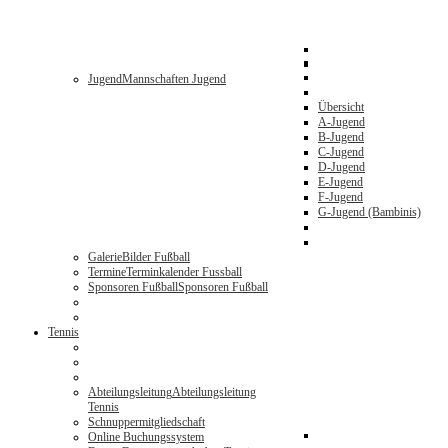
Jugend
Mannschaften Jugend
Übersicht
A-Jugend
B-Jugend
C-Jugend
D-Jugend
E-Jugend
F-Jugend
G-Jugend (Bambinis)
Galerie
Bilder Fußball
Termine
Terminkalender Fussball
Sponsoren Fußball
Sponsoren Fußball
Tennis
Abteilungsleitung
Abteilungsleitung
Tennis
Schnuppermitgliedschaft
Online Buchungssystem