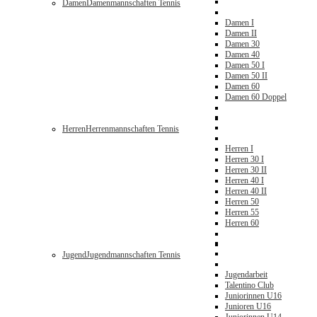
Damen
Damenmannschaften Tennis
Damen I
Damen II
Damen 30
Damen 40
Damen 50 I
Damen 50 II
Damen 60
Damen 60 Doppel
Herren
Herrenmannschaften Tennis
Herren I
Herren 30 I
Herren 30 II
Herren 40 I
Herren 40 II
Herren 50
Herren 55
Herren 60
Jugend
Jugendmannschaften Tennis
Jugendarbeit
Talentino Club
Juniorinnen U16
Junioren U16