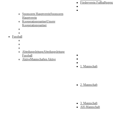
Förderverein Fußballjugen
Sponsoren Hauptverein
Sponsoren
Hauptverein
Kooperationspartner
Unsere
Kooperationspartner
Fussball
Abteilungsleitung
Abteilungsleitung
Fussball
Aktive
Mannschaften Aktive
1. Mannschaft
2. Mannschaft
3. Mannschaft
AH-Mannschaft